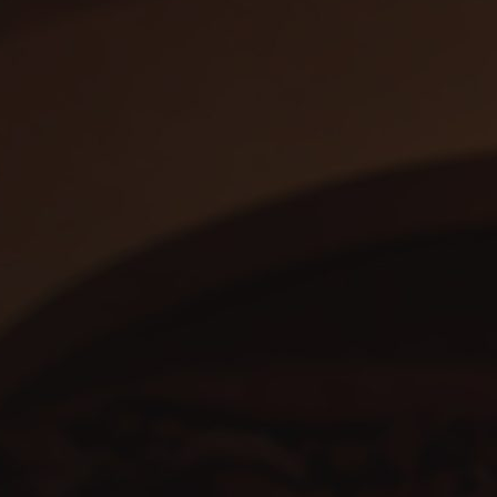
Speciaal Bier
Waar verkrijgbaar
Stap binnen 
gezelligheid
het verhaal 