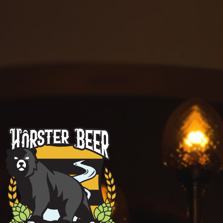
Brouwerij
Hôrster Hop
Zak
BIERPROEVERIJ
in de wereld van Hôrster Beer en beleef een proeverij waar smaa
 samenkomen. Ontdek verschillende ambachtelijk gebrouwen b
achter onze eigen hop, onze passie voor brouwen en de trots van
Maas.