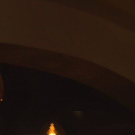
elijk
Contact
k, verhaal en
ieren en hoor
 Horst aan de