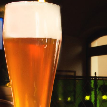
araktervol. Of
een proeverij
.
Mobile: